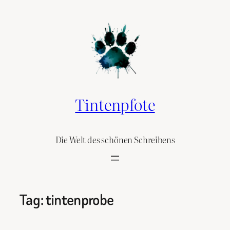
Skip
to
content
Tintenpfote
Die Welt des schönen Schreibens
Tag:
tintenprobe