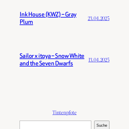
Ink House (KWZ) – Gray
23.04.2025
Plum
Sailor x itoya – Snow White
13.04.2025
and the Seven Dwarfs
Tintenpfote
S
Suche