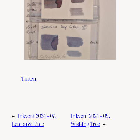
Tinten
←
Inkvent 2024 – 07.
Inkvent 2024 – 09.
Lemon & Lime
Wishing Tree
→