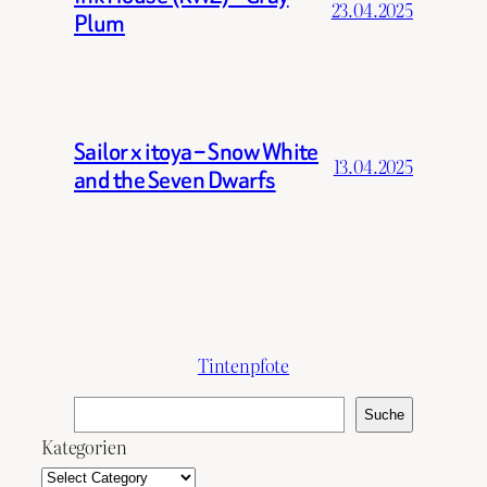
23.04.2025
Plum
Sailor x itoya – Snow White
13.04.2025
and the Seven Dwarfs
Tintenpfote
S
Suche
u
Kategorien
c