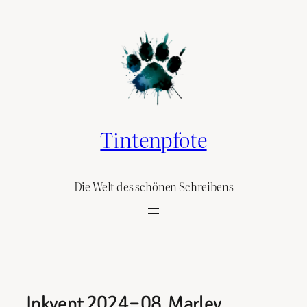
Skip
to
content
Tintenpfote
Die Welt des schönen Schreibens
Inkvent 2024 – 08. Marley