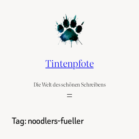
Skip
to
content
Tintenpfote
Die Welt des schönen Schreibens
Tag:
noodlers-fueller