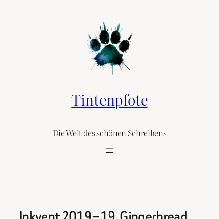
Skip
to
content
Tintenpfote
Die Welt des schönen Schreibens
Inkvent 2019 – 19. Gingerbread