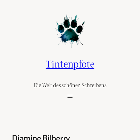
Skip
to
content
Tintenpfote
Die Welt des schönen Schreibens
Diamine Bilberry