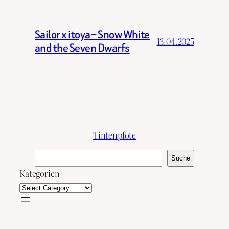
Sailor x itoya – Snow White
13.04.2025
and the Seven Dwarfs
Tintenpfote
S
Suche
u
Kategorien
c
h
e