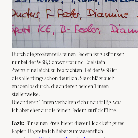
Durch die größtenteils feinen Federn ist Ausfransen
nur bei der WS8, Schwarzrot und Edelstein
Aventurine leicht zu beobachten. Bei der WS8 ist
dies allerdings schon deutlich. Sie schlägt auch
gnadenlos durch, die anderen beiden Tinten
stellenweise.
Die anderen Tinten verhalten sich unauffällig, was
ich aber eher auf die feinen Federn zurück führe.
Fazit:
Für seinen Preis bietet dieser Block kein gutes
Papier. Da greife ich lieber zum wesentlich