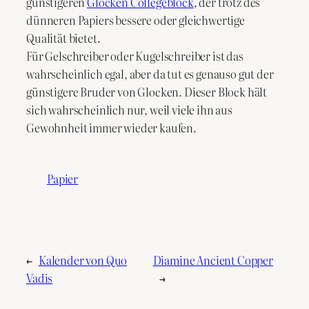
günstigeren
Glocken Collegeblock
, der trotz des
dünneren Papiers bessere oder gleichwertige
Qualität bietet.
Für Gelschreiber oder Kugelschreiber ist das
wahrscheinlich egal, aber da tut es genauso gut der
günstigere Bruder von Glocken. Dieser Block hält
sich wahrscheinlich nur, weil viele ihn aus
Gewohnheit immer wieder kaufen.
Papier
←
Kalender von Quo
Diamine Ancient Copper
Vadis
→