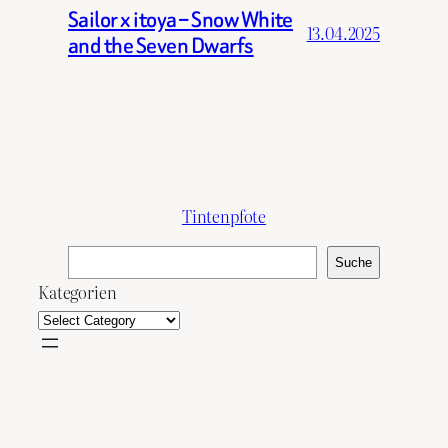
Sailor x itoya – Snow White
13.04.2025
and the Seven Dwarfs
Tintenpfote
S
Suche
u
Kategorien
c
h
e