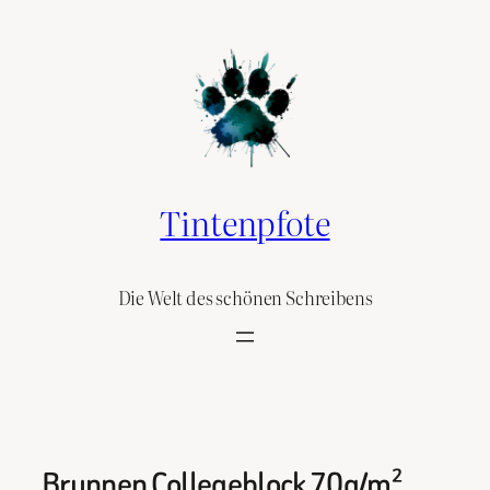
Skip
to
content
Tintenpfote
Die Welt des schönen Schreibens
Brunnen Collegeblock 70g/m²