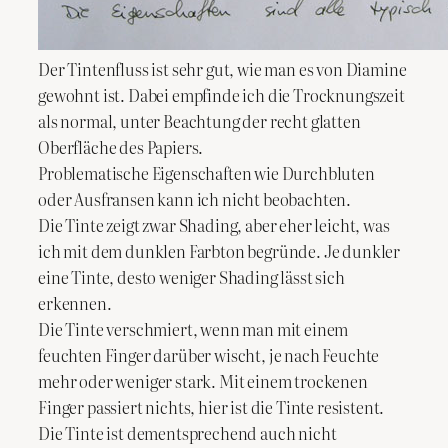
Der Tintenfluss ist sehr gut, wie man es von Diamine
gewohnt ist. Dabei empfinde ich die Trocknungszeit
als normal, unter Beachtung der recht glatten
Oberfläche des Papiers.
Problematische Eigenschaften wie Durchbluten
oder Ausfransen kann ich nicht beobachten.
Die Tinte zeigt zwar Shading, aber eher leicht, was
ich mit dem dunklen Farbton begründe. Je dunkler
eine Tinte, desto weniger Shading lässt sich
erkennen.
Die Tinte verschmiert, wenn man mit einem
feuchten Finger darüber wischt, je nach Feuchte
mehr oder weniger stark. Mit einem trockenen
Finger passiert nichts, hier ist die Tinte resistent.
Die Tinte ist dementsprechend auch nicht