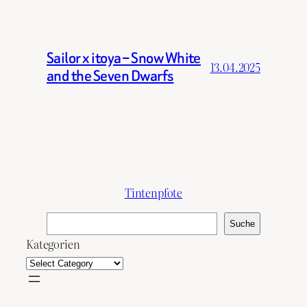
Sailor x itoya – Snow White
13.04.2025
and the Seven Dwarfs
Tintenpfote
S
Suche
u
Kategorien
c
h
e