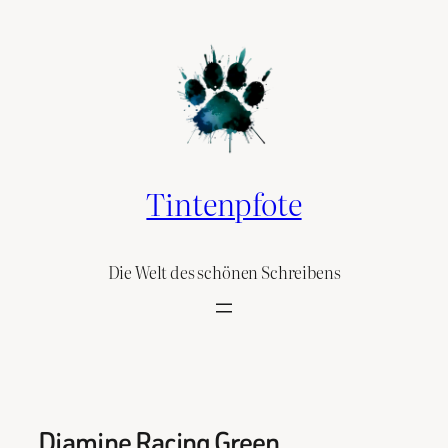
Skip
to
content
Tintenpfote
Die Welt des schönen Schreibens
Diamine Racing Green